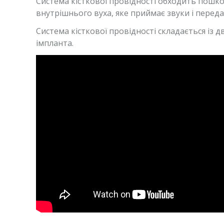
Система кісткової провідності обходить пошко
внутрішнього вуха, яке приймає звуки і передає
Cистема кісткової провідності складається із 
імпланта.