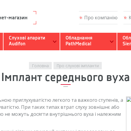
Про компанію
нет-магазин
Слухомовна реабілітац
Слухові апарати
Обладнання
Обл
Audifon
PathMedical
Sie
Налаштування та онов
Гарантія та сервіс
Головна
Про слухові імпланти
Імплант середнього вуха
Питання та відповіді
Зворотний дзвінок
ною приглухуватістю легкого та важкого ступенів, а
атістю. При таких типах втрат слуху зовнішнє або
Зв'язатися з Кінд Інтер
о не можуть досягти внутрішнього вуха і належним
Професіоналам