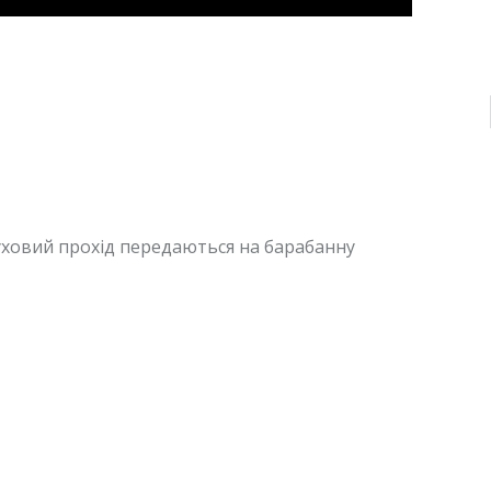
уховий прохід передаються на барабанну