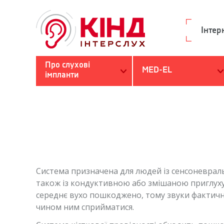
Інтер
Про слухові
MED-EL
імпланти
Пошук
Ви є тут
Система призначена для людей із сенсоневраль
також із кондуктивною або змішаною приглухув
середнє вухо пошкоджено, тому звуки фактичн
чином ним сприйматися.