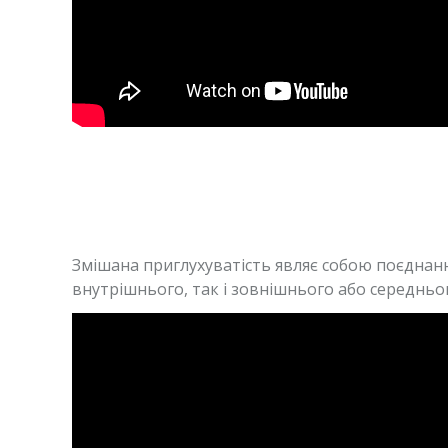
Змішана приглухуватість являє собою поєднанн
внутрішнього, так і зовнішнього або середньог