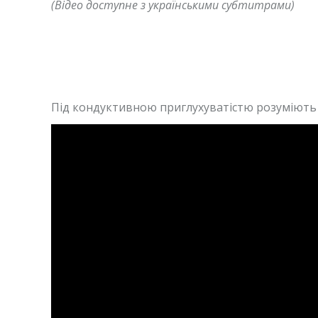
(Відео доступне з українськими субтитрами)
Під кондуктивною приглухуватістю розуміють 