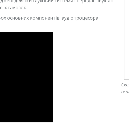
джені ділянки слуховий системи і передає звук до
 їх в мозок.
двох основних компонентів: аудіопроцесора і
Схе
імп