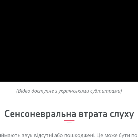
(Відео доступне з українськими субтитрами)
Сенсоневральна втрата слуху
приймають звук відсутні або пошкоджені. Це може бути п