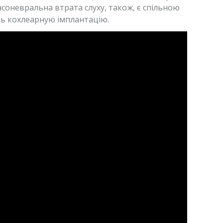
соневральна втрата слуху, також, є спільною
ть кохлеарную імплантацію.