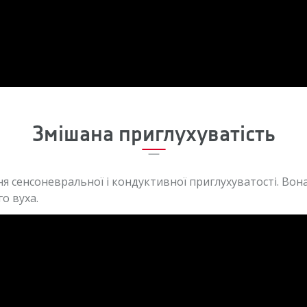
Змішана приглухуватість
я сенсоневральної і кондуктивної приглухуватості. Вон
о вуха.