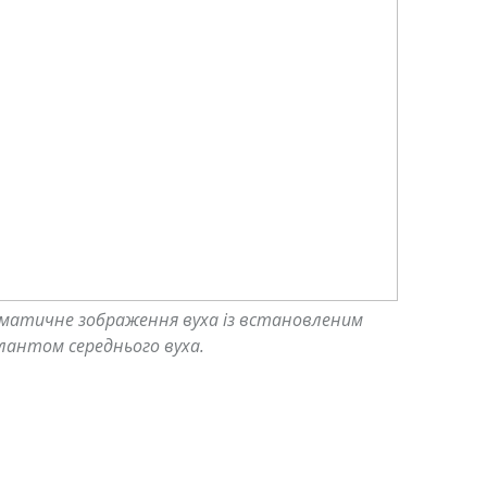
матичне зображення вуха із встановленим
лантом середнього вуха.