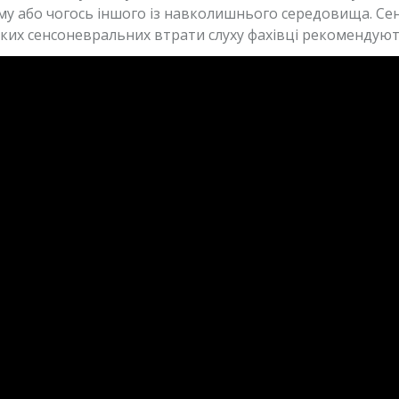
у або чогось іншого із навколишнього середовища. Сен
боких сенсоневральних втрати слуху фахівці рекомендую