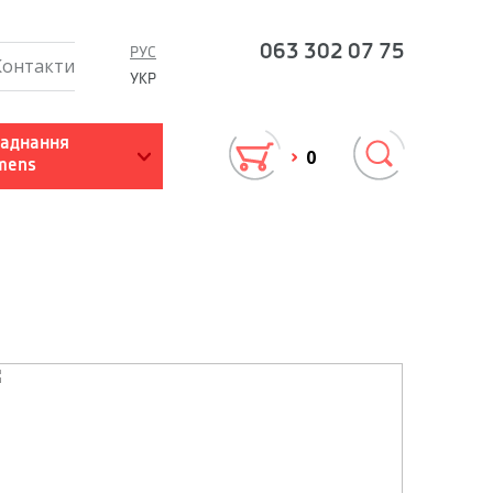
063
302 07 75
РУС
Контакти
УКР
ія
Робота з сурдопедагогом
аднання
0
mens
лення
Рекомендації батькам
Завантажити матеріали
слух