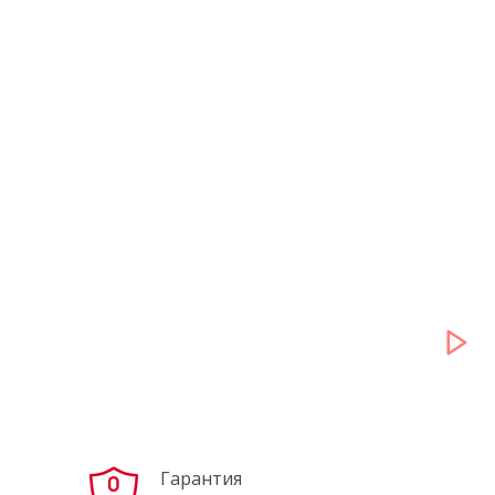
Yout
ube
Гарантия
0