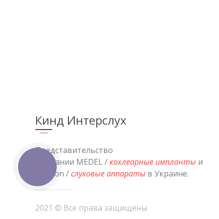
Кинд Интерслух
Представительство
компании MEDEL /
кохлеарные импланты
и
КНОПКА
СВЯЗИ
Audifon /
слуховые аппараты
в Украине.
2021 © Все права защищены