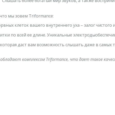
Слышать более богатый мир звуков, а также восприни
 что мы зовем Triformance:
рвных клеток вашего внутреннего уха – залог чистого и
литки по всей ее длине. Уникальные электродыобеспечи
которая даст вам возможность слышать даже в самых тя
бладают комплексом Triformance, что дает такое качест