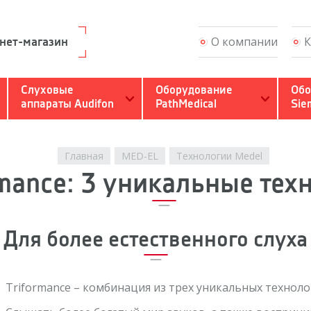
О компании
К
нет-магазин
Слухоречевая реаби
Слуховые
Оборудование
Обо
аппараты Audifon
PathMedical
Sie
Настройка и обновл
Гарантия и сервис
Главная
MED-EL
Технологии Medel
rmance: 3 уникальные тех
Вопросы и ответы
Обратный звонок
Для более естественного слуха
Связаться с Кинд Ин
Triformance – комбинация из трех уникальных техноло
Профессионалам