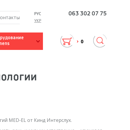
063
302 07 75
РУС
онтакты
УКР
литация
Работа с сурдопедагогом
рудование
0
mens
ение
Рекомендации родителям
Скачать материалы
нологии
терслух
гий MED-EL от Кинд Интерслух.