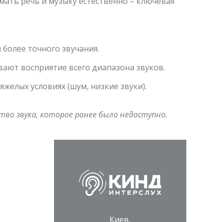
мать речь и музыку естес
твенно – ключевая
 более точного звучания.
вают восприятие всего диапазона звуков.
желых условиях (шум, низкие звуки).
во звука, которое ранее было недоступно.
Киев,