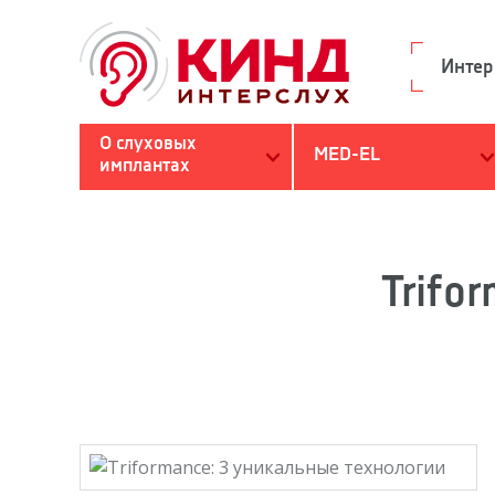
Интер
О слуховых
MED-EL
имплантах
Поиск
Вы здесь
Trifo