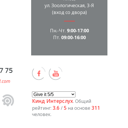
ул. Зоологическая, 3-Я
(вход со двора)
Пн.-Чт.
9:00-17:00
Пт.
09:00-16:00
7 75
l.com
Кинд Интерслух
. Общий
3.6
5
311
рейтинг:
/
на основе
человек.