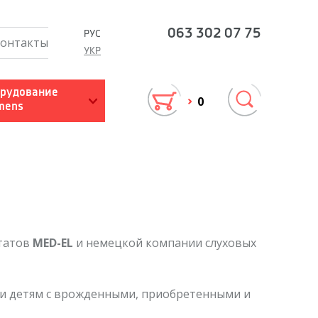
063
302 07 75
РУС
онтакты
УКР
литация
Работа с сурдопедагогом
рудование
0
mens
ение
Рекомендации родителям
Скачать материалы
татов
MED-EL
и немецкой компании слуховых
терслух
м и детям с врожденными, приобретенными и