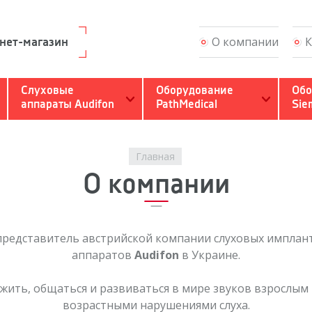
О компании
К
нет-магазин
Слухоречевая реаби
Слуховые
Оборудование
Обо
аппараты Audifon
PathMedical
Sie
Настройка и обновл
Гарантия и сервис
Главная
О компании
Вопросы и ответы
Обратный звонок
редставитель австрийской компании слуховых имплан
аппаратов
Audifon
в Украине.
Связаться с Кинд Ин
жить, общаться и развиваться в мире звуков взрослы
Профессионалам
возрастными нарушениями слуха.