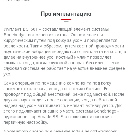
Про имплантацию
Имплант BCI 601 – составляющий элемент системы
Bonebridge, выполнен из титана. Он помещается
хирургическим путем под кожу за ухом и прикрепляется
возле кости. Таким образом, путем костной проводимости
акустические вибрации передаются от импланта на кость, а
далее на внутреннее ухо. Костный имлант позволяет
слышать тогда, когда слуховой аппарат бессилен, – если
слуховая система не работает на участке внешнее-среднее
ухо.
Сама операция по помещению компонента под кожу
занимает около часа, иногда несколько больше. Ее
проводят под общей анестезией, реже под местной. После
двух-четырех недель после операции, когда небольшой
надрез над ухом затягивается, имплант активируется. Для
этого подключают внешнюю часть системы Bonebridge -
аудиопроцессор Amadé BB. Его включают и проводят
первичную настройку.
После этого проводим в течение года еще ряд настроек