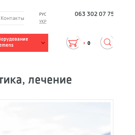
063
302 07 75
РУС
Контакты
УКР
билитация
Работа с сурдопедагогом
борудование
0
iemens
вление
Рекомендации родителям
Скачать материалы
тика, лечение
Интерслух