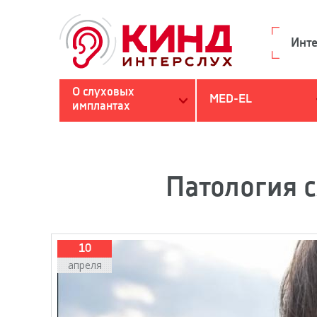
Инте
О слуховых
MED-EL
имплантах
Поиск
Вы здесь
Патология с
10
апреля